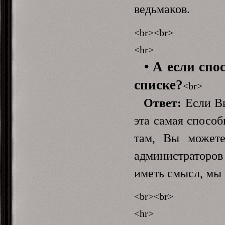
ведьмаков.
<br><br>
<hr>
• А если спо
списке?
<br>
Ответ:
Если Вы
эта самая способ
там, Вы можете
администраторов 
иметь смысл, мы 
<br><br>
<hr>