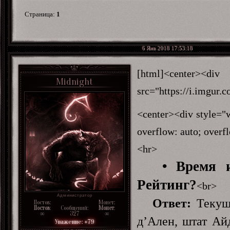
Страница:
1
6 Янв 2018 17:53:18
[html]<center
Midnight
src="https://i.imgur
<center><div style="w
overflow: auto; overf
<hr>
• Время 
Рейтинг?
<br>
Администратор
Ответ:
Текуще
Постов:
Монет:
Постов
:
Сообщений:
Монет
:
∞
327
∞
д’Ален, штат Ай
Уважение:
+79
не в сети