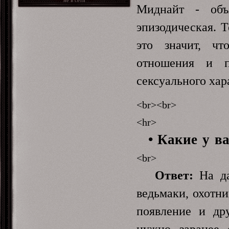
Миднайт - объ
эпизодическая. Т
это значит, ч
отношения и п
сексуального хар
<br><br>
<hr>
• Какие у в
<br>
Ответ:
На да
ведьмаки, охотн
появление и дру
нужно заранее 