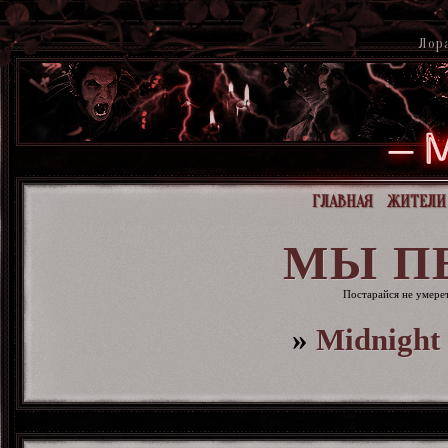
Лор
ГЛАВНАЯ
ЖИТЕЛИ
МЫ П
Постарайся не умерет
»
Midnight