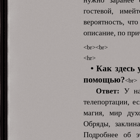
гостевой, имей
вероятность, чт
описание, по при
<br><br>
<hr>
• Как здесь
помощью?
<br>
Ответ:
У нас
телепортации, ес
магия, мир дух
Обряды, заклина
Подробнее об 